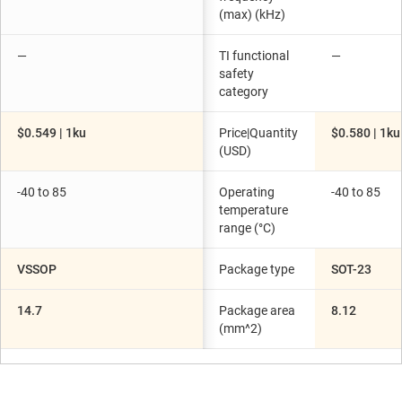
(max) (kHz)
—
TI functional
—
safety
category
$0.549 | 1ku
Price|Quantity
$0.580 | 1ku
(USD)
-40 to 85
Operating
-40 to 85
temperature
range (°C)
VSSOP
Package type
SOT-23
14.7
Package area
8.12
(mm^2)