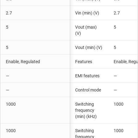
2.7
Vin (min) (V)
2.7
5
Vout (max)
5
(V)
5
Vout (min) (V)
5
Enable, Regulated
Features
Enable, Regu
—
EMI features
—
—
Control mode
—
1000
Switching
1000
frequency
(min) (kHz)
1000
Switching
1000
frequency