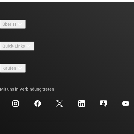
Über TI
Über TI – Überblick
Quick-Links
Stellenangebote
Kontakt
Newsroom
Kaufen
TI E2E™-Design-Support-Foren
Unsere Geschichten | Hinter dem Chip
API-Suiten von TI
Querverweis-Suche
Mit uns in Verbindung treten
Veranstaltungen
myTI-Firmenkonto
Kundensupportzentrum
Investorenbeziehungen
Versand, Zahlung und Steuern
Gehäuse
Fertigung
Häufig gestellte Fragen zu Bestellungen
Qualität & Zuverlässigkeit
Gesellschaftliches Engagement