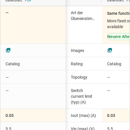
Datenblatt:
PDF
Datenblatt:
P
—
Art der
Same functi
Übereinstimmung
More fixed o
available
Neuere Alte
Images
Catalog
Rating
Catalog
—
Topology
—
—
Switch
—
current limit
(typ) (A)
0.05
Iout (max) (A)
0.03
5.5
Vin (max) (V)
5.5