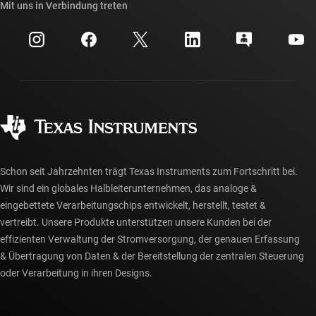
Querverweis-Suche
Mit uns in Verbindung treten
Veranstaltungen
myTI-Firmenkonto
Kundensupportzentrum
Investorenbeziehungen
Versand, Zahlung und Steuern
Gehäuse
Fertigung
Häufig gestellte Fragen zu Bestellungen
Qualität & Zuverlässigkeit
Gesellschaftliches Engagement
Autorisierte Händler
myTI-Konto FAQs
Schon seit Jahrzehnten trägt Texas Instruments zum Fortschritt bei.
Wir sind ein globales Halbleiterunternehmen, das analoge &
eingebettete Verarbeitungschips entwickelt, herstellt, testet &
vertreibt. Unsere Produkte unterstützen unsere Kunden bei der
effizienten Verwaltung der Stromversorgung, der genauen Erfassung
& Übertragung von Daten & der Bereitstellung der zentralen Steuerung
oder Verarbeitung in ihren Designs.