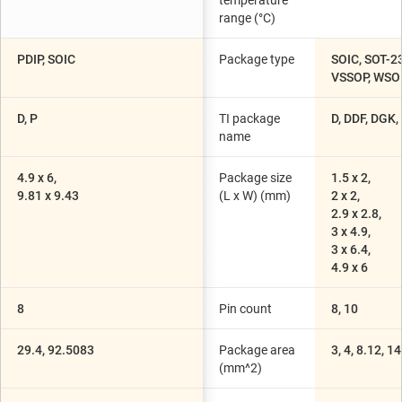
temperature
range (°C)
PDIP, SOIC
Package type
SOIC, SOT-2
VSSOP, WSO
D, P
TI package
D, DDF, DGK
name
4.9 x 6,
Package size
1.5 x 2,
9.81 x 9.43
(L x W) (mm)
2 x 2,
2.9 x 2.8,
3 x 4.9,
3 x 6.4,
4.9 x 6
8
Pin count
8, 10
29.4, 92.5083
Package area
3, 4, 8.12, 14
(mm^2)