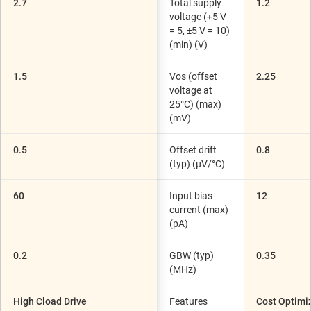
2.7
Total supply
1.2
voltage (+5 V
= 5, ±5 V = 10)
(min) (V)
1.5
Vos (offset
2.25
voltage at
25°C) (max)
(mV)
0.5
Offset drift
0.8
(typ) (µV/°C)
60
Input bias
12
current (max)
(pA)
0.2
GBW (typ)
0.35
(MHz)
High Cload Drive
Features
Cost Optimi