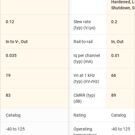
Hardened, L
Shutdown, S
0.12
Slew rate
0.2
(typ) (V/µs)
In to V-, Out
Rail-to-rail
In, Out
0.035
Iq per channel
0.01
(typ) (mA)
19
Vn at 1 kHz
66
(typ) (nV√Hz)
83
CMRR (typ)
89
(dB)
Catalog
Rating
Catalog
-40 to 125
Operating
-40 to 125