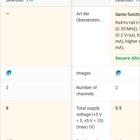
Datenblatt:
PDF
Datenblatt:
P
—
Art der
Same functi
Übereinstimmung
Rail-to-rail 
(0.35 MHz), 
(0.2 V/us), 
mA), higher 
mA),
Neuere Alte
Images
2
Number of
2
channels
8
Total supply
5.5
voltage (+5 V
= 5, ±5 V = 10)
(max) (V)