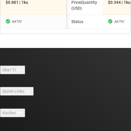
$0.881 | 1ku
Price|Quantity
$0.344 | 1ku
(USD)
Status
Über TI
Über TI – Überblick
Quick-Links
Stellenangebote
Kontakt
Newsroom
Kaufen
TI E2E™-Design-Support-Foren
Unsere Geschichten | Hinter dem Chip
API-Suiten von TI