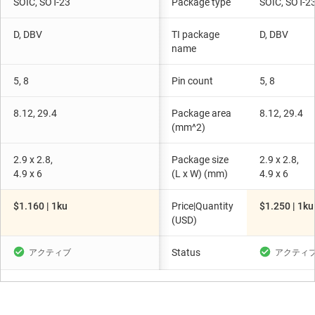
SOIC, SOT-23
Package type
SOIC, SOT-2
D, DBV
TI package
D, DBV
name
5, 8
Pin count
5, 8
8.12, 29.4
Package area
8.12, 29.4
(mm^2)
2.9 x 2.8,
Package size
2.9 x 2.8,
4.9 x 6
(L x W) (mm)
4.9 x 6
$1.160 | 1ku
Price|Quantity
$1.250 | 1ku
(USD)
Status