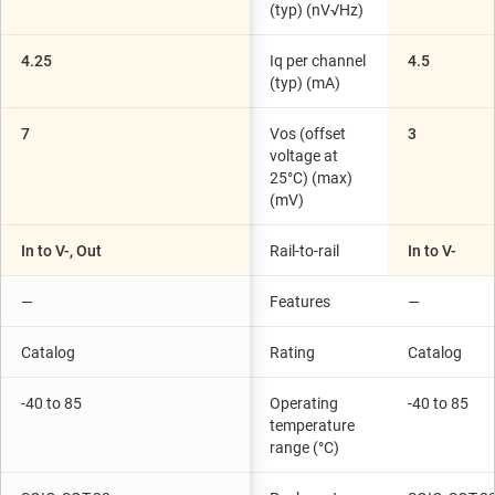
(typ) (nV√Hz)
4.25
Iq per channel
4.5
(typ) (mA)
7
Vos (offset
3
voltage at
25°C) (max)
(mV)
In to V-, Out
Rail-to-rail
In to V-
—
Features
—
Catalog
Rating
Catalog
-40 to 85
Operating
-40 to 85
temperature
range (°C)