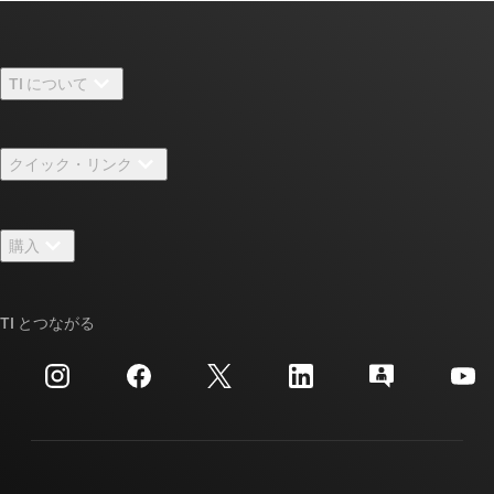
TI について
TI の概要
クイック・リンク
採用情報
お問い合わせ
ニュース
購入
TI E2E™ 設計サポート・フォーラム
ストーリー | チップ開発の舞台裏
TI API スイート
クロスリファレンス検索
TI とつながる
イベント
myTI 法人アカウント
カスタマー・サポート・センター
投資家向け情報
配送、お支払い、および税金
パッケージ
製造
ご注文に関する FAQ
品質と信頼性
コーポレート・シティズンシップ
販売特約店