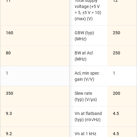
11
Total supply
12
voltage (+5 V
= 5, ±5 V = 10)
(max) (V)
160
GBW (typ)
250
(MHz)
80
BW at Acl
250
(MHz)
1
Acl, min spec
1
gain (V/V)
350
Slew rate
200
(typ) (V/µs)
9.3
Vn at flatband
4.5
(typ) (nV√Hz)
9.2
Vn at 1 kHz
4.5