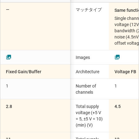
—
マッチタイプ
Same functi
Single chann
voltage (12V
bandwidth (
noise (4.5nV
offset volta
Images
Fixed Gain/Buffer
Architecture
Voltage FB
1
Number of
1
channels
2.8
Total supply
4.5
voltage (+5 V
= 5, ±5 V = 10)
(min) (V)