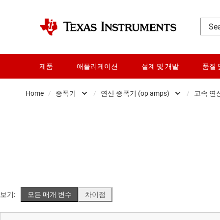
제품
애플리케이션
설계 및 개발
품질 
Home
증폭기
연산 증폭기 (op amps)
고속 연산
증폭기
비교기
오디오, 햅틱, 피에조
전류 감지 증폭기
배터리 관리 IC
차동 증폭기
클록 및 타이밍
완전 차동 증폭기
DLP 제품
계측 증폭기
보기:
모든 매개 변수
차이점
데이터 컨버터
연산 증폭기 (op amps)