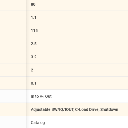
80
1.1
115
2.5
3.2
2
0.1
In to V-, Out
Adjustable BW/IQ/IOUT, C-Load Drive, Shutdown
Catalog