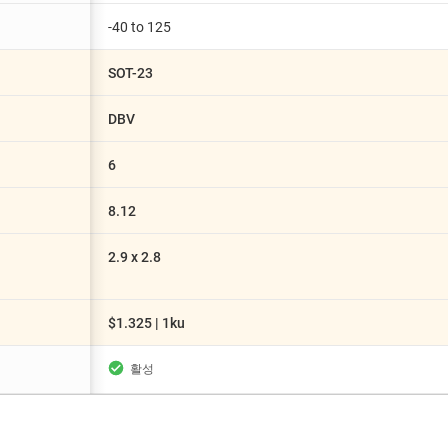
-40 to 125
SOT-23
DBV
6
8.12
2.9 x 2.8
$1.325 | 1ku