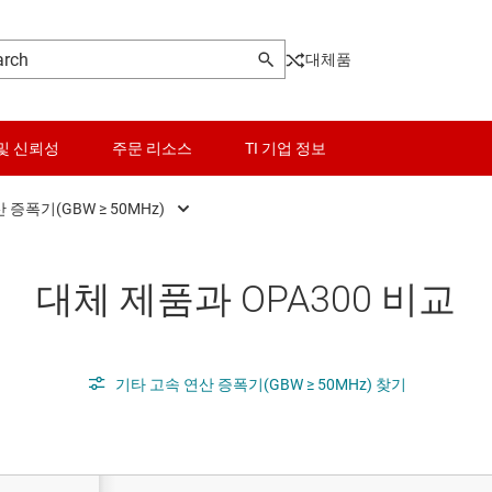
대체품
및 신뢰성
주문 리소스
TI 기업 정보
 증폭기(GBW ≥ 50MHz)
오디오 연산 증폭기
로직 및 전압 변환
대체 제품과 OPA300 비교
범용 연산 증폭기
마이크로컨트롤러(MCU) 및 프로세서
고속 연산 증폭기(GBW ≥ 50MHz)
모터 드라이버
전력 연산 증폭기
패시브 및 개별
기타 고속 연산 증폭기(GBW ≥ 50MHz) 찾기
정밀 연산 증폭기(Vos<1mV)
전력 관리
RF 및 마이크로파