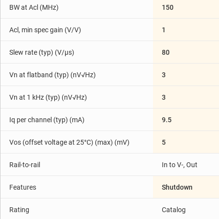
BW at Acl (MHz)
150
Acl, min spec gain (V/V)
1
Slew rate (typ) (V/µs)
80
Vn at flatband (typ) (nV√Hz)
3
Vn at 1 kHz (typ) (nV√Hz)
3
Iq per channel (typ) (mA)
9.5
Vos (offset voltage at 25°C) (max) (mV)
5
Rail-to-rail
In to V-, Out
Features
Shutdown
Rating
Catalog