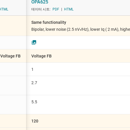
OPA625
 게인 증폭기(PGA 및 VGA)
센서
HTML
데이터 시트:
PDF
|
HTML
스위치 및 멀티플렉서
Same functionality
무선 연결
Bipolar, lower noise (2.5 nV√Hz), lower Iq ( 2 mA), highe
 Voltage FB
Voltage FB
1
2.7
5.5
120