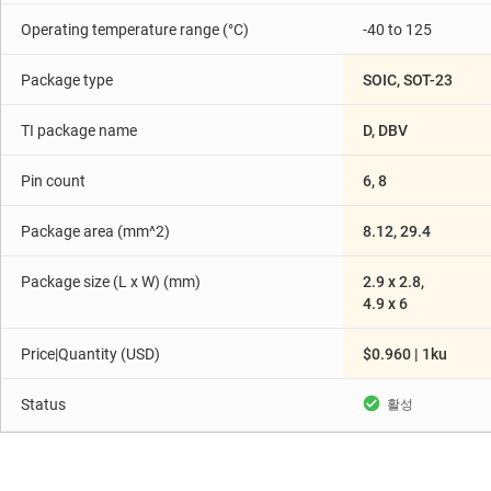
Operating temperature range (°C)
-40 to 125
Package type
SOIC, SOT-23
TI package name
D, DBV
Pin count
6, 8
Package area (mm^2)
8.12, 29.4
Package size (L x W) (mm)
2.9 x 2.8,
4.9 x 6
Price|Quantity (USD)
$0.960 | 1ku
Status