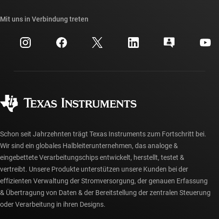
Unsere Geschichten | Hinter dem Chip
API-Suiten von TI
Querverweis-Suche
Mit uns in Verbindung treten
Veranstaltungen
myTI-Firmenkonto
Kundensupportzentrum
Investorenbeziehungen
Versand, Zahlung und Steuern
Gehäuse
Fertigung
Häufig gestellte Fragen zu Bestellungen
Qualität & Zuverlässigkeit
Gesellschaftliches Engagement
Autorisierte Händler
myTI-Konto FAQs
Schon seit Jahrzehnten trägt Texas Instruments zum Fortschritt bei.
Wir sind ein globales Halbleiterunternehmen, das analoge &
eingebettete Verarbeitungschips entwickelt, herstellt, testet &
vertreibt. Unsere Produkte unterstützen unsere Kunden bei der
effizienten Verwaltung der Stromversorgung, der genauen Erfassung
& Übertragung von Daten & der Bereitstellung der zentralen Steuerung
oder Verarbeitung in ihren Designs.