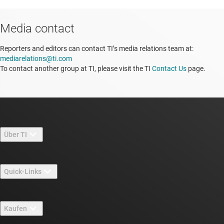
Media contact
Reporters and editors can contact TI’s media relations team at:
mediarelations@ti.com
To contact another group at TI, please visit the TI
Contact Us
page.
Über TI
Über TI – Überblick
Quick-Links
Stellenangebote
Kontakt
Newsroom
Kaufen
TI E2E™-Design-Support-Foren