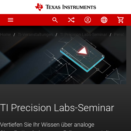
Home
TI-Veranstaltungen
TI Precision Labs-Seminar
Persönli
TI Precision Labs-Seminar
Vertiefen Sie Ihr Wissen über analoge