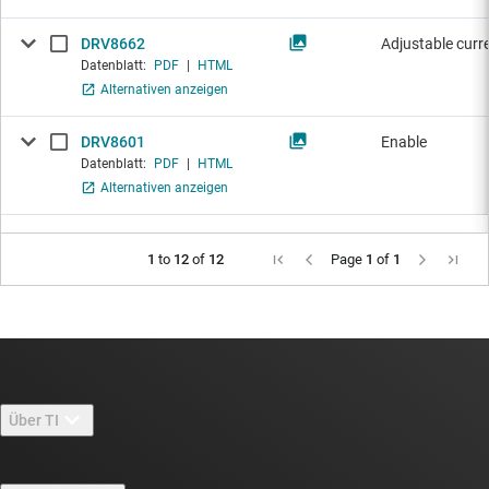
DRV8662
Adjustable curre
Datenblatt:
PDF
|
HTML
Alternativen anzeigen
DRV8601
Enable
Datenblatt:
PDF
|
HTML
Alternativen anzeigen
1
to
12
of
12
Page
1
of
1
Über TI
Über TI – Überblick