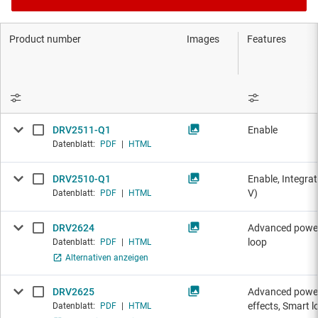
Product number
Images
Features
DRV2511-Q1
Enable
Datenblatt:
PDF
|
HTML
DRV2510-Q1
Enable, Integra
V)
Datenblatt:
PDF
|
HTML
DRV2624
Advanced power
loop
Datenblatt:
PDF
|
HTML
Alternativen anzeigen
DRV2625
Advanced power 
effects, Smart l
Datenblatt:
PDF
|
HTML