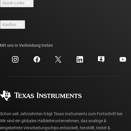
Quick-Links
Stellenangebote
Kontakt
Newsroom
Kaufen
TI E2E™-Design-Support-Foren
Unsere Geschichten | Hinter dem Chip
API-Suiten von TI
Querverweis-Suche
Mit uns in Verbindung treten
Veranstaltungen
myTI-Firmenkonto
Kundensupportzentrum
Investorenbeziehungen
Versand, Zahlung und Steuern
Gehäuse
Fertigung
Häufig gestellte Fragen zu Bestellungen
Qualität & Zuverlässigkeit
Gesellschaftliches Engagement
Autorisierte Händler
myTI-Konto FAQs
Schon seit Jahrzehnten trägt Texas Instruments zum Fortschritt bei.
Wir sind ein globales Halbleiterunternehmen, das analoge &
eingebettete Verarbeitungschips entwickelt, herstellt, testet &