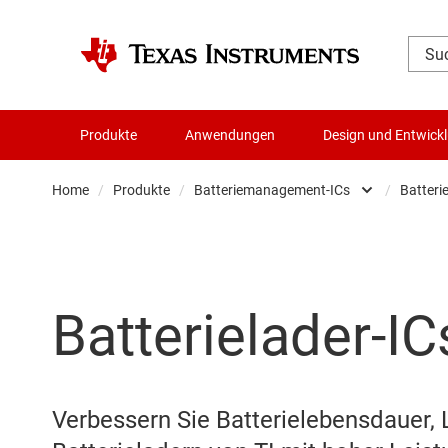
Produkte
Anwendungen
Design und Entwick
Home
/
Produkte
/
Batteriemanagement-ICs
/
Batteri
Verstärker
Audio, Haptik und Piezo
Batterielader-IC
Taktgeber & Timing
Datenwandler
Die- & Wafer-Services
Verbessern Sie Batterielebensdauer, 