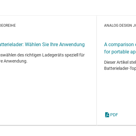
DEOREIHE
ANALOG DESIGN 
atterielader: Wählen Sie Ihre Anwendung
A comparison o
for portable ap
swählen des richtigen Ladegeräts speziell für
re Anwendung.
Dieser Artikel ste
Batterielader-Top
PDF