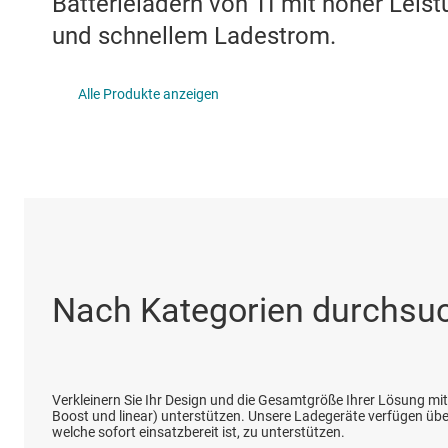
Batterieladern von TI mit hoher Leis
DLP-Produkte
und schnellem Ladestrom.
Schnittstelle
Alle Produkte anzeigen
Isolierung
Nach Kategorien durchsu
Verkleinern Sie Ihr Design und die Gesamtgröße Ihrer Lösung mi
Boost und linear) unterstützen. Unsere Ladegeräte verfügen übe
welche sofort einsatzbereit ist, zu unterstützen.