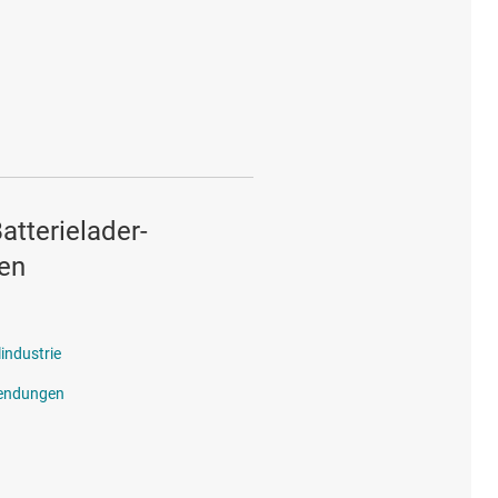
atterielader-
en
industrie
endungen