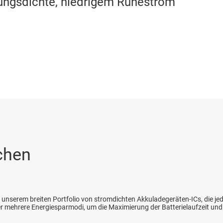
tungsdichte, niedrigem Ruhestrom
Sensoren
Schalter und Multiplexer
Drahtlose Konnektivität
chen
t unserem breiten Portfolio von stromdichten Akkuladegeräten-ICs, die j
r mehrere Energiesparmodi, um die Maximierung der Batterielaufzeit und d