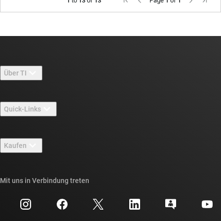
1
to
13
of
13
Page
1
of
1
Über TI
Über TI – Überblick
Quick-Links
Stellenangebote
Kontakt
Newsroom
Kaufen
TI E2E™-Design-Support-Foren
Unsere Geschichten | Hinter dem Chip
API-Suiten von TI
Querverweis-Suche
Mit uns in Verbindung treten
Veranstaltungen
myTI-Firmenkonto
Kundensupportzentrum
Investorenbeziehungen
Versand, Zahlung und Steuern
Gehäuse