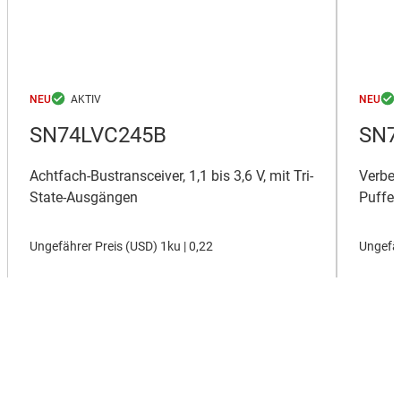
NEU
NEU
SN74LVC245B
SN7
Achtfach-Bustransceiver, 1,1 bis 3,6 V, mit Tri-
Verbes
State-Ausgängen
Puffer
Ungefährer Preis (
USD
)
1ku |
0,22
Ungefäh
Alle neuen Produkte zeigen