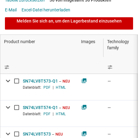
Tabelle zurücksetzen
30 von insgesamt 30 Produkten
E-Mail
Excel-Datei herunterladen
Melden Sie sich an, um den Lagerbestand einzusehen
Product number
Images
Technology
family
SN74LV8T573-Q1
—
NEU
Datenblatt:
PDF
|
HTML
SN74LV8T574-Q1
—
NEU
Datenblatt:
PDF
|
HTML
SN74LV8T573
—
NEU