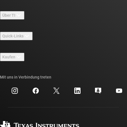
Über TI
Über TI – Überblick
Quick-Links
Stellenangebote
Kontakt
Newsroom
Kaufen
TI E2E™-Design-Support-Foren
Unsere Geschichten | Hinter dem Chip
API-Suiten von TI
Querverweis-Suche
Mit uns in Verbindung treten
Veranstaltungen
myTI-Firmenkonto
Kundensupportzentrum
Investorenbeziehungen
Versand, Zahlung und Steuern
Gehäuse
Fertigung
Häufig gestellte Fragen zu Bestellungen
Qualität & Zuverlässigkeit
Gesellschaftliches Engagement
Autorisierte Händler
myTI-Konto FAQs