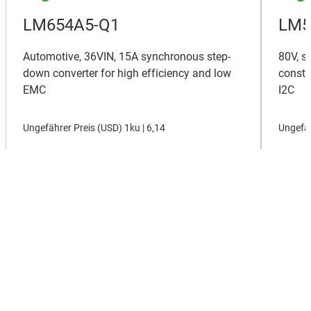
LM654A5-Q1
LM5
Automotive, 36VIN, 15A synchronous step-
80V, s
down converter for high efficiency and low
consta
EMC
I2C
Ungefährer Preis (
USD
)
1ku |
6,14
Ungefäh
Alle neuen Produkte zeigen
Über TI