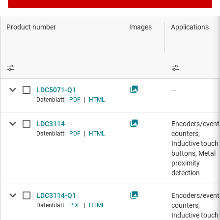
Product number
Images
Applications
LDC5071-Q1
—
Datenblatt:
PDF
|
HTML
LDC3114
Encoders/event
counters,
Datenblatt:
PDF
|
HTML
Inductive touch
buttons, Metal
proximity
detection
LDC3114-Q1
Encoders/event
counters,
Datenblatt:
PDF
|
HTML
Inductive touch