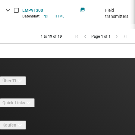
LMP91300
Field
transmitters
Datenblatt:
PDF
|
HTML
1
to
19
of
19
Page
1
of
1
Über TI
Über TI – Überblick
Quick-Links
Stellenangebote
Kontakt
Newsroom
Kaufen
TI E2E™-Design-Support-Foren