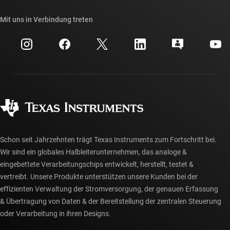
Unsere Geschichten | Hinter dem Chip
API-Suiten von TI
Querverweis-Suche
Mit uns in Verbindung treten
Veranstaltungen
myTI-Firmenkonto
Kundensupportzentrum
Investorenbeziehungen
Versand, Zahlung und Steuern
Gehäuse
Fertigung
Häufig gestellte Fragen zu Bestellungen
Qualität & Zuverlässigkeit
Gesellschaftliches Engagement
Autorisierte Händler
myTI-Konto FAQs
Schon seit Jahrzehnten trägt Texas Instruments zum Fortschritt bei.
Wir sind ein globales Halbleiterunternehmen, das analoge &
eingebettete Verarbeitungschips entwickelt, herstellt, testet &
vertreibt. Unsere Produkte unterstützen unsere Kunden bei der
effizienten Verwaltung der Stromversorgung, der genauen Erfassung
& Übertragung von Daten & der Bereitstellung der zentralen Steuerung
oder Verarbeitung in ihren Designs.