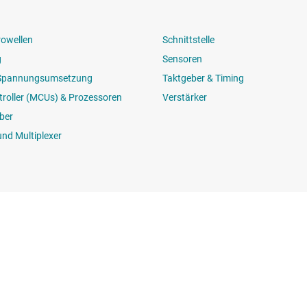
rowellen
Schnittstelle
g
Sensoren
 Spannungsumsetzung
Taktgeber & Timing
roller (MCUs) & Prozessoren
Verstärker
ber
und Multiplexer
Kaufen
Mit uns in V
API-Suiten von TI