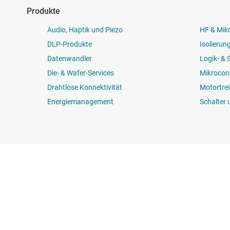
Produkte
Audio, Haptik und Piezo
HF & Mik
DLP-Produkte
Isolierun
Datenwandler
Logik- &
Die- & Wafer-Services
Mikrocont
Drahtlose Konnektivität
Motortrei
Energiemanagement
Schalter 
Über TI
Quick-Links
Über TI – Überblick
Kontakt