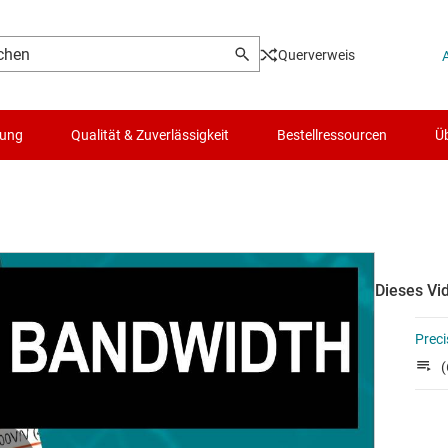
Querverweis
lung
Qualität & Zuverlässigkeit
Bestellressourcen
Üb
Dieses Vid
Preci
(