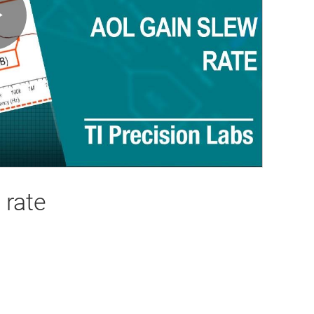
Play
Video
 rate