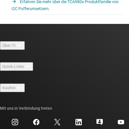
Erfahren Sie mehr über die TCA980x-Produktfamilie von
I2C Pufferumsetzern.
Über TI
Über TI – Überblick
Quick-Links
Stellenangebote
Kontakt
Newsroom
Kaufen
TI E2E™-Design-Support-Foren
Unsere Geschichten | Hinter dem Chip
API-Suiten von TI
Querverweis-Suche
Mit uns in Verbindung treten
Veranstaltungen
myTI-Firmenkonto
Kundensupportzentrum
Investorenbeziehungen
Versand, Zahlung und Steuern