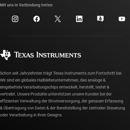
Querverweis-Suche
Mit uns in Verbindung treten
Veranstaltungen
myTI-Firmenkonto
Kundensupportzentrum
Investorenbeziehungen
Versand, Zahlung und Steuern
Gehäuse
Fertigung
Häufig gestellte Fragen zu Bestellungen
Qualität & Zuverlässigkeit
Gesellschaftliches Engagement
Autorisierte Händler
myTI-Konto FAQs
Schon seit Jahrzehnten trägt Texas Instruments zum Fortschritt bei.
Wir sind ein globales Halbleiterunternehmen, das analoge &
eingebettete Verarbeitungschips entwickelt, herstellt, testet &
vertreibt. Unsere Produkte unterstützen unsere Kunden bei der
effizienten Verwaltung der Stromversorgung, der genauen Erfassung
& Übertragung von Daten & der Bereitstellung der zentralen Steuerung
oder Verarbeitung in ihren Designs.