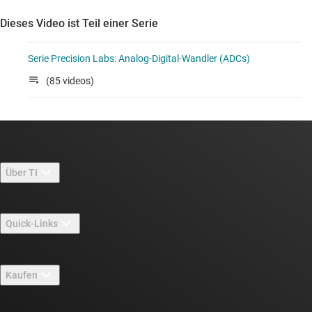
Dieses Video ist Teil einer Serie
Serie Precision Labs: Analog-Digital-Wandler (ADCs)
(85 videos)
Über TI
Über TI – Überblick
Quick-Links
Stellenangebote
Kontakt
Newsroom
Kaufen
TI E2E™-Design-Support-Foren
Unsere Geschichten | Hinter dem Chip
API-Suiten von TI