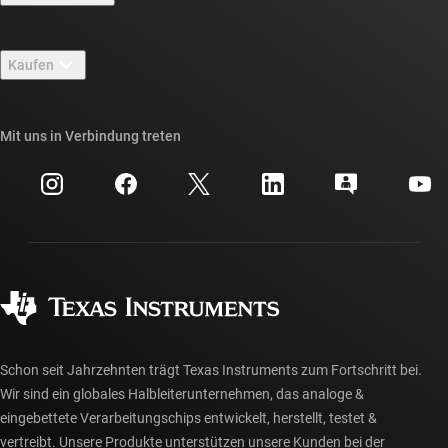
Stellenangebote
Kontakt
Newsroom
Kaufen
TI E2E™-Design-Support-Foren
Unsere Geschichten | Hinter dem Chip
API-Suiten von TI
Querverweis-Suche
Mit uns in Verbindung treten
Veranstaltungen
myTI-Firmenkonto
Kundensupportzentrum
Investorenbeziehungen
Versand, Zahlung und Steuern
Gehäuse
Fertigung
Häufig gestellte Fragen zu Bestellungen
Qualität & Zuverlässigkeit
Gesellschaftliches Engagement
Autorisierte Händler
myTI-Konto FAQs
Schon seit Jahrzehnten trägt Texas Instruments zum Fortschritt bei.
Wir sind ein globales Halbleiterunternehmen, das analoge &
eingebettete Verarbeitungschips entwickelt, herstellt, testet &
vertreibt. Unsere Produkte unterstützen unsere Kunden bei der