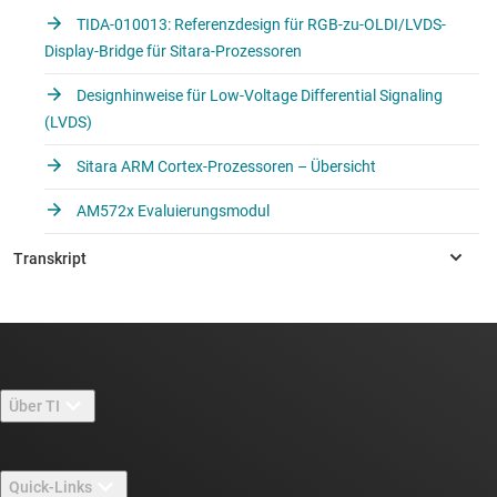
TIDA-010013: Referenzdesign für RGB-zu-OLDI/LVDS-
Display-Bridge für Sitara-Prozessoren
Designhinweise für Low-Voltage Differential Signaling
(LVDS)
Sitara ARM Cortex-Prozessoren – Übersicht
AM572x Evaluierungsmodul
Über TI
Über TI – Überblick
Quick-Links