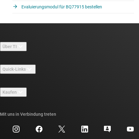
Evaluierungsmodul für BQ77915 bestellen
Über TI
Über TI – Überblick
Quick-Links
Stellenangebote
Kontakt
Newsroom
Kaufen
TI E2E™-Design-Support-Foren
Unsere Geschichten | Hinter dem Chip
API-Suiten von TI
Querverweis-Suche
Mit uns in Verbindung treten
Veranstaltungen
myTI-Firmenkonto
Kundensupportzentrum
Investorenbeziehungen
Versand, Zahlung und Steuern