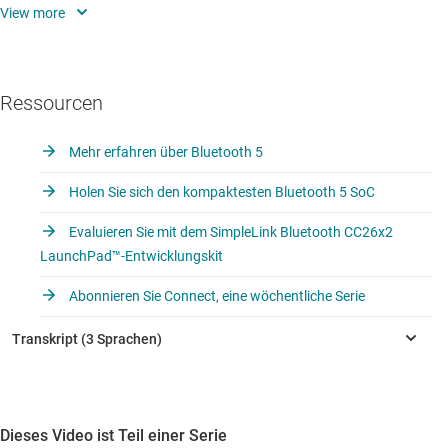
Diese neuen Funktionen ermöglichen neue Anwendungen in der
Automatisierung von Industrieanlagen und bei
Fahrzeuganwendungen. Ihr Smartphone ist dabei der Schlüssel, mit
Ressourcen
dem alles bedient wird.
Mehr erfahren über Bluetooth 5
Holen Sie sich den kompaktesten Bluetooth 5 SoC
Evaluieren Sie mit dem SimpleLink Bluetooth CC26x2
LaunchPad™-Entwicklungskit
Abonnieren Sie Connect, eine wöchentliche Serie
Dieses Video ist Teil einer Serie