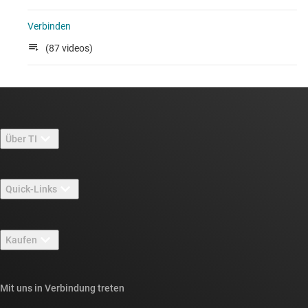
Verbinden
(87 videos)
Über TI
Über TI – Überblick
Quick-Links
Stellenangebote
Kontakt
Newsroom
Kaufen
TI E2E™-Design-Support-Foren
Unsere Geschichten | Hinter dem Chip
API-Suiten von TI
Querverweis-Suche
Mit uns in Verbindung treten
Veranstaltungen
myTI-Firmenkonto