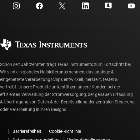
Kundensupportzentrum
Investorenbeziehungen
Versand, Zahlung und Steuern
Gehäuse
Fertigung
Häufig gestellte Fragen zu Bestellungen
Qualität & Zuverlässigkeit
Gesellschaftliches Engagement
Autorisierte Händler
myTI-Konto FAQs
Schon seit Jahrzehnten trägt Texas Instruments zum Fortschritt bei.
Wir sind ein globales Halbleiterunternehmen, das analoge &
eingebettete Verarbeitungschips entwickelt, herstellt, testet &
vertreibt. Unsere Produkte unterstützen unsere Kunden bei der
effizienten Verwaltung der Stromversorgung, der genauen Erfassung
& Übertragung von Daten & der Bereitstellung der zentralen Steuerung
oder Verarbeitung in ihren Designs.
Barrierefreiheit
Cookie-Richtlinie
Datenschutzgrundsätze
Verkaufsbedingungen