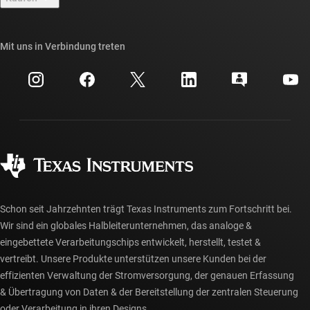
TI E2E™-Design-Support-Foren
Unsere Geschichten | Hinter dem Chip
API-Suiten von TI
Querverweis-Suche
Mit uns in Verbindung treten
Veranstaltungen
myTI-Firmenkonto
Kundensupportzentrum
Investorenbeziehungen
Versand, Zahlung und Steuern
Gehäuse
Fertigung
Häufig gestellte Fragen zu Bestellungen
Qualität & Zuverlässigkeit
Gesellschaftliches Engagement
Autorisierte Händler
myTI-Konto FAQs
Schon seit Jahrzehnten trägt Texas Instruments zum Fortschritt bei.
Wir sind ein globales Halbleiterunternehmen, das analoge &
eingebettete Verarbeitungschips entwickelt, herstellt, testet &
vertreibt. Unsere Produkte unterstützen unsere Kunden bei der
effizienten Verwaltung der Stromversorgung, der genauen Erfassung
& Übertragung von Daten & der Bereitstellung der zentralen Steuerung
oder Verarbeitung in ihren Designs.