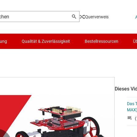
Querverweis
lung
Qualität & Zuverlässigkeit
Bestellressourcen
Üb
Dieses Vid
Das T
MAX)
(