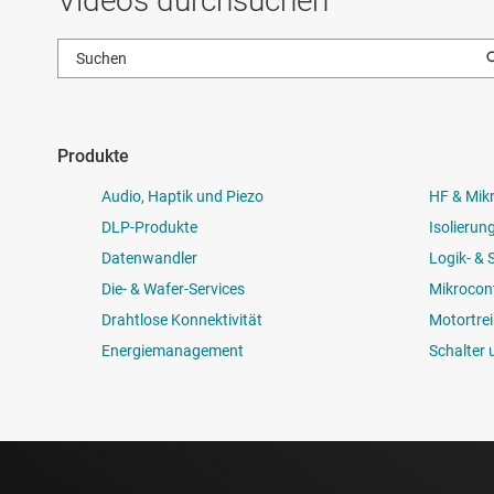
Videos durchsuchen
Produkte
Audio, Haptik und Piezo
HF & Mik
DLP-Produkte
Isolierun
Datenwandler
Logik- &
Die- & Wafer-Services
Mikrocont
Drahtlose Konnektivität
Motortrei
Energiemanagement
Schalter 