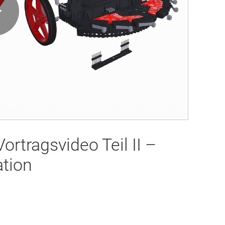
Play
Video
rtragsvideo Teil II –
tion