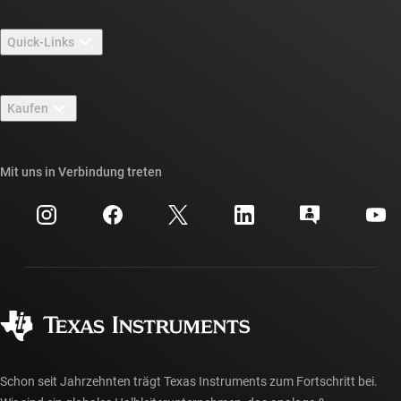
Über TI – Überblick
Quick-Links
Stellenangebote
Kontakt
Newsroom
Kaufen
TI E2E™-Design-Support-Foren
Unsere Geschichten | Hinter dem Chip
API-Suiten von TI
Querverweis-Suche
Mit uns in Verbindung treten
Veranstaltungen
myTI-Firmenkonto
Kundensupportzentrum
Investorenbeziehungen
Versand, Zahlung und Steuern
Gehäuse
Fertigung
Häufig gestellte Fragen zu Bestellungen
Qualität & Zuverlässigkeit
Gesellschaftliches Engagement
Autorisierte Händler
myTI-Konto FAQs
Schon seit Jahrzehnten trägt Texas Instruments zum Fortschritt bei.