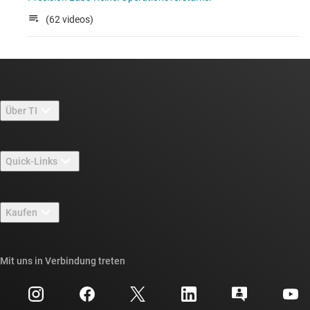
(62 videos)
Über TI
Über TI – Überblick
Quick-Links
Stellenangebote
Kontakt
Newsroom
Kaufen
TI E2E™-Design-Support-Foren
Unsere Geschichten | Hinter dem Chip
API-Suiten von TI
Querverweis-Suche
Mit uns in Verbindung treten
Veranstaltungen
myTI-Firmenkonto
Kundensupportzentrum
Investorenbeziehungen
Versand, Zahlung und Steuern