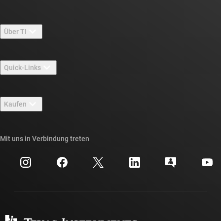
Über TI
Über TI – Überblick
Quick-Links
Stellenangebote
Kontakt
Newsroom
Kaufen
TI E2E™-Design-Support-Foren
Unsere Geschichten | Hinter dem Chip
API-Suiten von TI
Querverweis-Suche
Mit uns in Verbindung treten
Veranstaltungen
myTI-Firmenkonto
Kundensupportzentrum
Investorenbeziehungen
Versand, Zahlung und Steuern
Gehäuse
Fertigung
Häufig gestellte Fragen zu Bestellungen
Qualität & Zuverlässigkeit
Gesellschaftliches Engagement
Autorisierte Händler