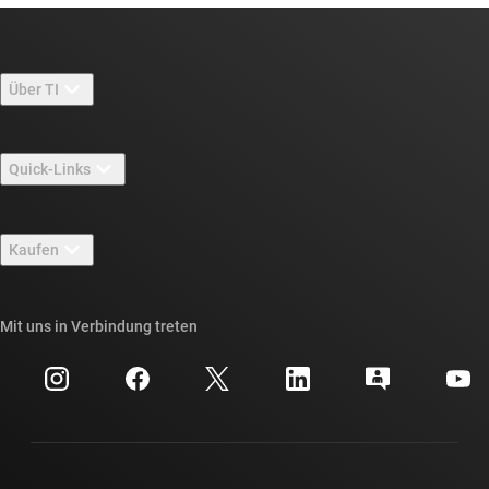
Über TI
Über TI – Überblick
Quick-Links
Stellenangebote
Kontakt
Newsroom
Kaufen
TI E2E™-Design-Support-Foren
Unsere Geschichten | Hinter dem Chip
API-Suiten von TI
Querverweis-Suche
Mit uns in Verbindung treten
Veranstaltungen
myTI-Firmenkonto
Kundensupportzentrum
Investorenbeziehungen
Versand, Zahlung und Steuern
Gehäuse
Fertigung
Häufig gestellte Fragen zu Bestellungen
Qualität & Zuverlässigkeit
Gesellschaftliches Engagement