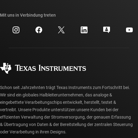
Unsere Geschichten | Hinter dem Chip
API-Suiten von TI
Querverweis-Suche
Mit uns in Verbindung treten
Veranstaltungen
myTI-Firmenkonto
Kundensupportzentrum
Investorenbeziehungen
Versand, Zahlung und Steuern
Gehäuse
Fertigung
Häufig gestellte Fragen zu Bestellungen
Qualität & Zuverlässigkeit
Gesellschaftliches Engagement
Autorisierte Händler
myTI-Konto FAQs
Schon seit Jahrzehnten trägt Texas Instruments zum Fortschritt bei.
Wir sind ein globales Halbleiterunternehmen, das analoge &
eingebettete Verarbeitungschips entwickelt, herstellt, testet &
vertreibt. Unsere Produkte unterstützen unsere Kunden bei der
effizienten Verwaltung der Stromversorgung, der genauen Erfassung
& Übertragung von Daten & der Bereitstellung der zentralen Steuerung
oder Verarbeitung in ihren Designs.