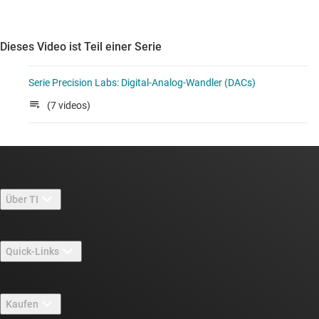
Dieses Video ist Teil einer Serie
Serie Precision Labs: Digital-Analog-Wandler (DACs)
(7 videos)
Über TI
Über TI – Überblick
Quick-Links
Stellenangebote
Kontakt
Newsroom
Kaufen
TI E2E™-Design-Support-Foren