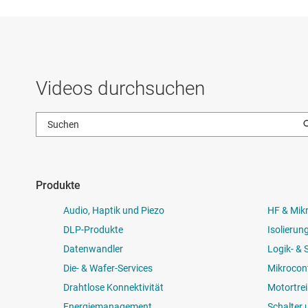
Videos durchsuchen
Produkte
Audio, Haptik und Piezo
HF & Mik
DLP-Produkte
Isolierun
Datenwandler
Logik- &
Die- & Wafer-Services
Mikrocont
Drahtlose Konnektivität
Motortrei
Energiemanagement
Schalter 