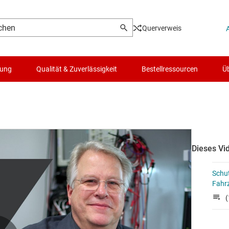
Querverweis
lung
Qualität & Zuverlässigkeit
Bestellressourcen
Üb
Dieses Vid
Schut
Fahr
(