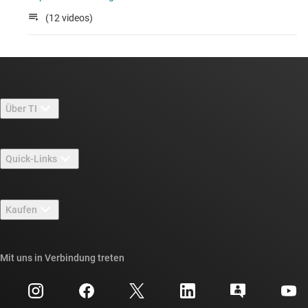
(12 videos)
Über TI
Über TI – Überblick
Quick-Links
Stellenangebote
Kontakt
Newsroom
Kaufen
TI E2E™-Design-Support-Foren
Unsere Geschichten | Hinter dem Chip
API-Suiten von TI
Querverweis-Suche
Mit uns in Verbindung treten
Veranstaltungen
myTI-Firmenkonto
Kundensupportzentrum
Investorenbeziehungen
Versand, Zahlung und Steuern