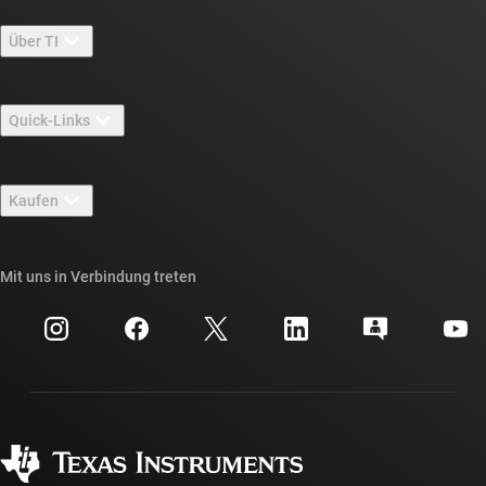
Über TI
Über TI – Überblick
Quick-Links
Stellenangebote
Kontakt
Newsroom
Kaufen
TI E2E™-Design-Support-Foren
Unsere Geschichten | Hinter dem Chip
API-Suiten von TI
Querverweis-Suche
Mit uns in Verbindung treten
Veranstaltungen
myTI-Firmenkonto
Kundensupportzentrum
Investorenbeziehungen
Versand, Zahlung und Steuern
Gehäuse
Fertigung
Häufig gestellte Fragen zu Bestellungen
Qualität & Zuverlässigkeit
Gesellschaftliches Engagement
Autorisierte Händler
myTI-Konto FAQs