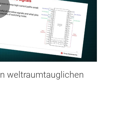
Play
Video
on weltraumtauglichen