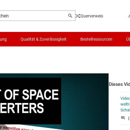
Querverweis
lung
Qualität & Zuverlässigkeit
Bestellressourcen
Üb
Dieses Vid
Video
welt
Scha
(