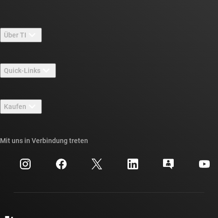
Über TI
Über TI – Überblick
Quick-Links
Stellenangebote
Kontakt
Newsroom
Kaufen
TI E2E™-Design-Support-Foren
Unsere Geschichten | Hinter dem Chip
API-Suiten von TI
Querverweis-Suche
Mit uns in Verbindung treten
Veranstaltungen
myTI-Firmenkonto
Kundensupportzentrum
Investorenbeziehungen
Versand, Zahlung und Steuern
Gehäuse
Fertigung
Häufig gestellte Fragen zu Bestellungen
Qualität & Zuverlässigkeit
Gesellschaftliches Engagement
Autorisierte Händler