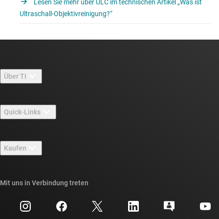
Lesen Sie mehr über ULC im technischen Artikel „Was ist
Ultraschall-Objektivreinigung?“
Über TI
Über TI – Überblick
Quick-Links
Stellenangebote
Kontakt
Newsroom
Kaufen
TI E2E™-Design-Support-Foren
Unsere Geschichten | Hinter dem Chip
API-Suiten von TI
Querverweis-Suche
Mit uns in Verbindung treten
Veranstaltungen
myTI-Firmenkonto
Kundensupportzentrum
Investorenbeziehungen
Versand, Zahlung und Steuern