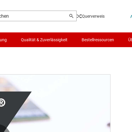
Querverweis
lung
Qualität & Zuverlässigkeit
Bestellressourcen
Üb