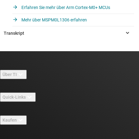
Erfahren Sie mehr über Arm Cortex-M0+ MCUs
Mehr über MSPM0L1306 erfahren
Über TI
Über TI – Überblick
Quick-Links
Stellenangebote
Kontakt
Newsroom
Kaufen
TI E2E™-Design-Support-Foren
Unsere Geschichten | Hinter dem Chip
API-Suiten von TI