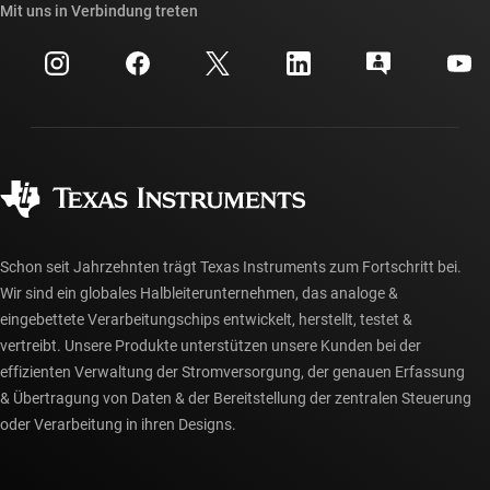
Querverweis-Suche
Mit uns in Verbindung treten
Veranstaltungen
myTI-Firmenkonto
Kundensupportzentrum
Investorenbeziehungen
Versand, Zahlung und Steuern
Gehäuse
Fertigung
Häufig gestellte Fragen zu Bestellungen
Qualität & Zuverlässigkeit
Gesellschaftliches Engagement
Autorisierte Händler
myTI-Konto FAQs
Schon seit Jahrzehnten trägt Texas Instruments zum Fortschritt bei.
Wir sind ein globales Halbleiterunternehmen, das analoge &
eingebettete Verarbeitungschips entwickelt, herstellt, testet &
vertreibt. Unsere Produkte unterstützen unsere Kunden bei der
effizienten Verwaltung der Stromversorgung, der genauen Erfassung
& Übertragung von Daten & der Bereitstellung der zentralen Steuerung
oder Verarbeitung in ihren Designs.