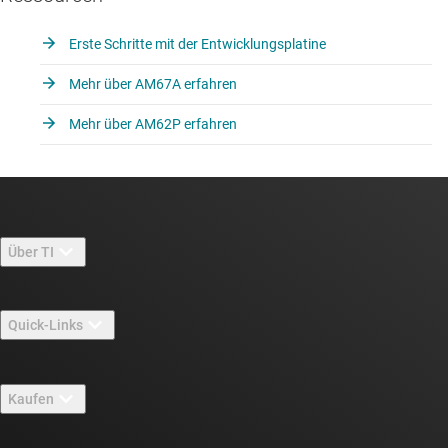
Erste Schritte mit der Entwicklungsplatine
Mehr über AM67A erfahren
Mehr über AM62P erfahren
Über TI
Über TI – Überblick
Quick-Links
Stellenangebote
Kontakt
Newsroom
Kaufen
TI E2E™-Design-Support-Foren
Unsere Geschichten | Hinter dem Chip