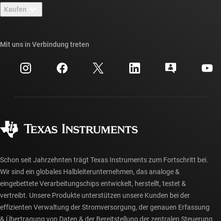
Newsroom
Kaufen
TI E2E™-Design-Support-Foren
Unsere Geschichten | Hinter dem Chip
API-Suiten von TI
Querverweis-Suche
Mit uns in Verbindung treten
Veranstaltungen
myTI-Firmenkonto
Kundensupportzentrum
Investorenbeziehungen
Versand, Zahlung und Steuern
Gehäuse
Fertigung
Häufig gestellte Fragen zu Bestellungen
Qualität & Zuverlässigkeit
Gesellschaftliches Engagement
Autorisierte Händler
myTI-Konto FAQs
Schon seit Jahrzehnten trägt Texas Instruments zum Fortschritt bei.
Wir sind ein globales Halbleiterunternehmen, das analoge &
eingebettete Verarbeitungschips entwickelt, herstellt, testet &
vertreibt. Unsere Produkte unterstützen unsere Kunden bei der
effizienten Verwaltung der Stromversorgung, der genauen Erfassung
& Übertragung von Daten & der Bereitstellung der zentralen Steuerung