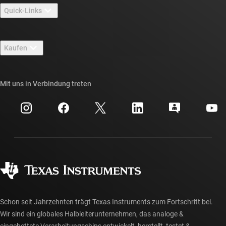
Quick-Links
Stellenangebote
Kontakt
Newsroom
Kaufen
TI E2E™-Design-Support-Foren
Unsere Geschichten | Hinter dem Chip
API-Suiten von TI
Querverweis-Suche
Mit uns in Verbindung treten
Veranstaltungen
myTI-Firmenkonto
Kundensupportzentrum
Investorenbeziehungen
Versand, Zahlung und Steuern
Gehäuse
Fertigung
Häufig gestellte Fragen zu Bestellungen
Qualität & Zuverlässigkeit
Gesellschaftliches Engagement
Autorisierte Händler
myTI-Konto FAQs
Schon seit Jahrzehnten trägt Texas Instruments zum Fortschritt bei.
Wir sind ein globales Halbleiterunternehmen, das analoge &