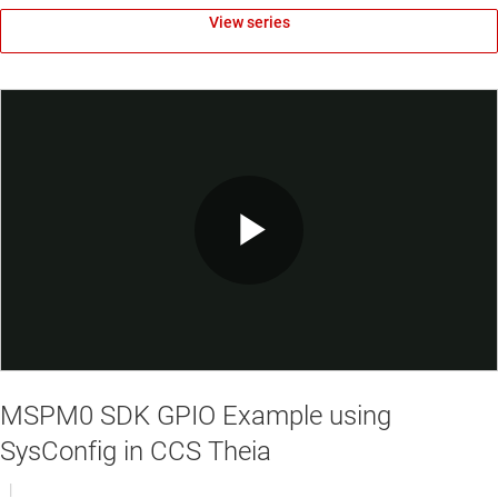
View series
Play
Video
MSPM0 SDK GPIO Example using
SysConfig in CCS Theia
|