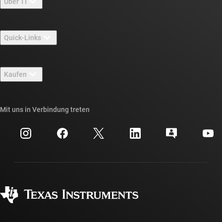
Über TI
Über TI – Überblick
Quick-Links
Stellenangebote
Kontakt
Newsroom
Kaufen
TI E2E™-Design-Support-Foren
Unsere Geschichten | Hinter dem Chip
API-Suiten von TI
Querverweis-Suche
Mit uns in Verbindung treten
Veranstaltungen
myTI-Firmenkonto
Kundensupportzentrum
Investorenbeziehungen
Versand, Zahlung und Steuern
Gehäuse
Fertigung
Häufig gestellte Fragen zu Bestellungen
Qualität & Zuverlässigkeit
Gesellschaftliches Engagement
Autorisierte Händler
myTI-Konto FAQs