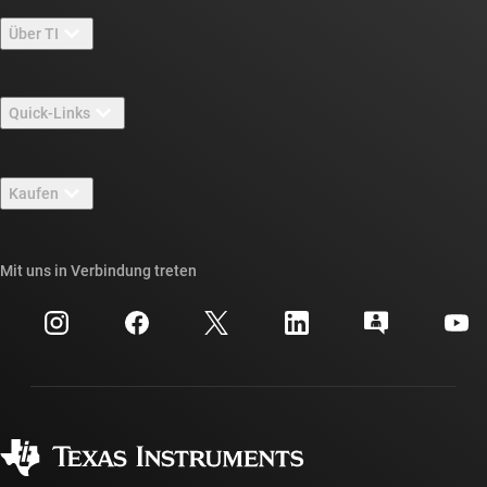
Über TI
Über TI – Überblick
Quick-Links
Stellenangebote
Kontakt
Newsroom
Kaufen
TI E2E™-Design-Support-Foren
Unsere Geschichten | Hinter dem Chip
API-Suiten von TI
Querverweis-Suche
Mit uns in Verbindung treten
Veranstaltungen
myTI-Firmenkonto
Kundensupportzentrum
Investorenbeziehungen
Versand, Zahlung und Steuern
Gehäuse
Fertigung
Häufig gestellte Fragen zu Bestellungen
Qualität & Zuverlässigkeit
Gesellschaftliches Engagement
Autorisierte Händler
myTI-Konto FAQs