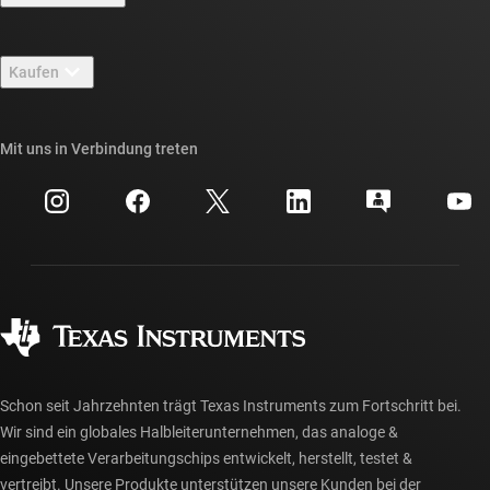
Stellenangebote
Kontakt
Newsroom
Kaufen
TI E2E™-Design-Support-Foren
Unsere Geschichten | Hinter dem Chip
API-Suiten von TI
Querverweis-Suche
Mit uns in Verbindung treten
Veranstaltungen
myTI-Firmenkonto
Kundensupportzentrum
Investorenbeziehungen
Versand, Zahlung und Steuern
Gehäuse
Fertigung
Häufig gestellte Fragen zu Bestellungen
Qualität & Zuverlässigkeit
Gesellschaftliches Engagement
Autorisierte Händler
myTI-Konto FAQs
Schon seit Jahrzehnten trägt Texas Instruments zum Fortschritt bei.
Wir sind ein globales Halbleiterunternehmen, das analoge &
eingebettete Verarbeitungschips entwickelt, herstellt, testet &
vertreibt. Unsere Produkte unterstützen unsere Kunden bei der