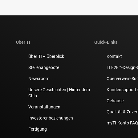
Über TI
Quick-Links
Über TI – Überblick
Kontakt
Stellenangebote
TI E2E™-Design-
Newsroom
Querverweis-Su
Unsere Geschichten | Hinter dem
Kundensupport
Chip
Gehäuse
Veranstaltungen
Qualität & Zuver
Investorenbeziehungen
myTI-Konto FAQ
Fertigung