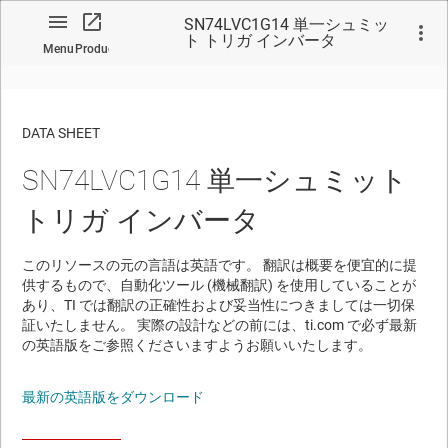
SN74LVC1G14 単一シュミッ
ト トリガ インバータ
Menu
Product
DATA SHEET
SN74LVC1G14 単一シュミット
No matches found.
トリガ インバータ
このリソースの元の言語は英語です。 翻訳は概要を便宜的に提
供するもので、自動化ツール (機械翻訳) を使用していることが
あり、TI では翻訳の正確性および妥当性につきましては一切保
証いたしません。 実際の設計などの前には、ti.com で必ず最新
の英語版をご参照くださいますようお願いいたします。
最新の英語版をダウンロード