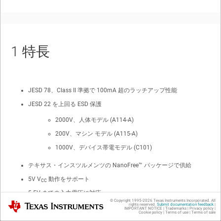
1
特長
JESD 78、Class II 準拠で 100mA 超のラッチアップ性能
JESD 22 を上回る ESD 保護
2000V、人体モデル (A114-A)
200V、マシン モデル (A115-A)
1000V、デバイス帯電モデル (C101)
テキサス・インスツルメンツの
NanoFree™
パッケージで供給
5V V
動作をサポート
CC
5.5V までの入力電圧に対応
© Copyright 1995-
2026
Texas Instruments Incorporated. All
Texas Instruments
rights reserved.
Submit documentation feedback
|
4.6ns の最大 t
(3.3V 時)
pd
IMPORTANT NOTICE
|
Trademarks
|
Privacy policy
|
Cookie policy
|
Terms of use
|
Terms of sale
低消費電力、I
の最大値 10μA