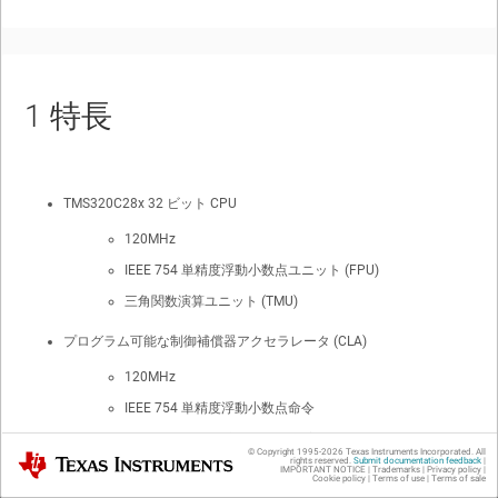
1
特長
TMS320C28x 32 ビット CPU
120MHz
IEEE 754 単精度浮動小数点ユニット (FPU)
三角関数演算ユニット (TMU)
プログラム可能な制御補償器アクセラレータ (CLA)
120MHz
IEEE 754 単精度浮動小数点命令
メイン CPU と独立にコードを実行
© Copyright 1995-
2026
Texas Instruments Incorporated. All
Texas Instruments
rights reserved.
Submit documentation feedback
|
IMPORTANT NOTICE
|
Trademarks
|
Privacy policy
|
オンチップ メモリ
Cookie policy
|
Terms of use
|
Terms of sale