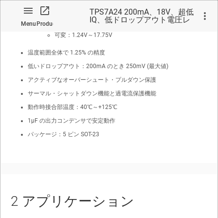
出力電圧オプションを選択可能：
TPS7A24 200mA、18V、超低
IQ、低ドロップアウト電圧レ
固定：1.25V～5.5V
Menu
Product
ギュレータ
可変：1.24V～17.75V
温度範囲全体で 1.25% の精度
低いドロップアウト：200mA のとき 250mV (最大値)
アクティブなオーバーシュート・プルダウン保護
No matches found.
サーマル・シャットダウン機能と過電流保護機能
動作時接合部温度：40℃～+125℃
1μF の出力コンデンサで安定動作
パッケージ：5 ピン SOT-23
2
アプリケーション