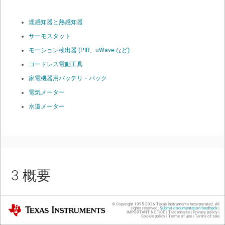
煙感知器と熱感知器
サーモスタット
モーション検出器 (PIR、uWave など)
コードレス電動工具
家電機器用バッテリ・パック
電気メーター
水道メーター
3
概要
© Copyright 1995-
2026
Texas Instruments Incorporated. All
Texas Instruments
rights reserved.
Submit documentation feedback
|
IMPORTANT NOTICE
|
Trademarks
|
Privacy policy
|
TPS7A24 低ドロップアウト (LDO) リニア電圧レギュレータは、非常に低い
Cookie policy
|
Terms of use
|
Terms of sale
静止電流 (I
) で、2.4V～18V の入力電圧範囲に対応しています。このよう