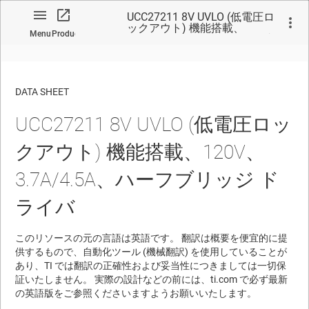
UCC27211 8V UVLO (低電圧ロ
ックアウト) 機能搭載、
Menu
Product
120V、 3.7A/4.5A、ハーフブ
リッジ ドライバ
DATA SHEET
UCC27211 8V UVLO (低電圧ロッ
No matches found.
クアウト) 機能搭載、120V、
3.7A/4.5A、ハーフブリッジ ド
ライバ
このリソースの元の言語は英語です。 翻訳は概要を便宜的に提
供するもので、自動化ツール (機械翻訳) を使用していることが
あり、TI では翻訳の正確性および妥当性につきましては一切保
証いたしません。 実際の設計などの前には、ti.com で必ず最新
の英語版をご参照くださいますようお願いいたします。