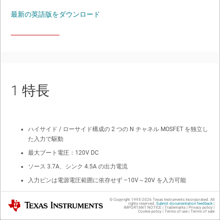
最新の英語版をダウンロード
1
特長
ハイサイド / ローサイド構成の 2 つの N チャネル MOSFET を独立し
た入力で駆動
最大ブート電圧：120V DC
ソース 3.7A、シンク 4.5A の出力電流
入力ピンは電源電圧範囲に依存せず –10V～20V を入力可能
TTL 互換の入力バージョン
© Copyright 1995-
2026
Texas Instruments Incorporated. All
Texas Instruments
rights reserved.
Submit documentation feedback
|
8V～17V VDD の動作範囲 (絶対最大定格 20V)
IMPORTANT NOTICE
|
Trademarks
|
Privacy policy
|
Cookie policy
|
Terms of use
|
Terms of sale