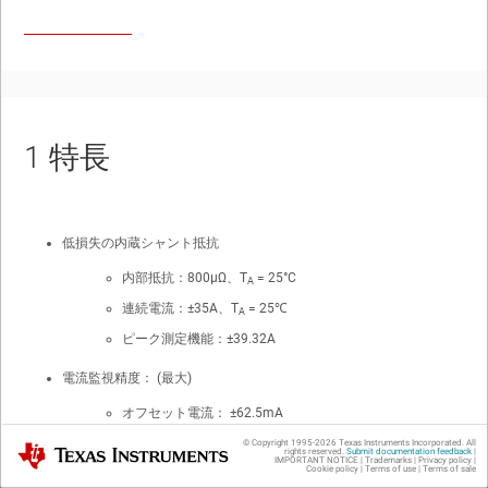
1
特長
低損失の内蔵シャント抵抗
内部抵抗：
800µΩ
、T
= 25°C
A
連続電流：
±35A
、T
= 25℃
A
ピーク測定機能：
±39.32A
電流監視精度： (最大)
オフセット電流：
±62.5mA
オフセット ドリフト：
±30µA/°C
© Copyright 1995-
2026
Texas Instruments Incorporated. All
Texas Instruments
rights reserved.
Submit documentation feedback
|
IMPORTANT NOTICE
|
Trademarks
|
Privacy policy
|
Cookie policy
|
Terms of use
|
Terms of sale
システム ゲイン誤差：
±1.25%