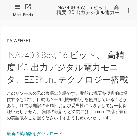
INA740B 85V, 16 ビット、 高
精度 I2C 出力デジタル電力モ
Menu
Product
ニタ、EZShunt テクノロジー
搭載
DATA SHEET
INA740B
85V
,
16
ビット、
高精
No matches found.
2
度
I
C
出力デジタル電力モニ
タ、
EZShunt
テクノロジー搭載
このリソースの元の言語は英語です。 翻訳は概要を便宜的に提
供するもので、自動化ツール (機械翻訳) を使用していることが
あり、TI では翻訳の正確性および妥当性につきましては一切保
証いたしません。 実際の設計などの前には、ti.com で必ず最新
の英語版をご参照くださいますようお願いいたします。
最新の英語版をダウンロード