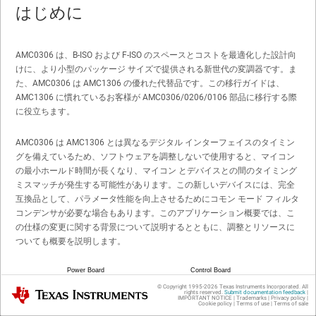
はじめに
AMC0306 は、B-ISO および F-ISO のスペースとコストを最適化した設計向
けに、より小型のパッケージ サイズで提供される新世代の変調器です。ま
た、AMC0306 は AMC1306 の優れた代替品です。この移行ガイドは、
AMC1306 に慣れているお客様が AMC0306/0206/0106 部品に移行する際
に役立ちます。
AMC0306 は AMC1306 とは異なるデジタル インターフェイスのタイミン
グを備えているため、ソフトウェアを調整しないで使用すると、マイコン
の最小ホールド時間が長くなり、マイコン とデバイスとの間のタイミング
ミスマッチが発生する可能性があります。この新しいデバイスには、完全
互換品として、パラメータ性能を向上させるためにコモン モード フィルタ
コンデンサが必要な場合もあります。このアプリケーション概要では、こ
の仕様の変更に関する背景について説明するとともに、調整とリソースに
ついても概要を説明します。
© Copyright 1995-
2026
Texas Instruments Incorporated. All
Texas Instruments
rights reserved.
Submit documentation feedback
|
IMPORTANT NOTICE
|
Trademarks
|
Privacy policy
|
Cookie policy
|
Terms of use
|
Terms of sale