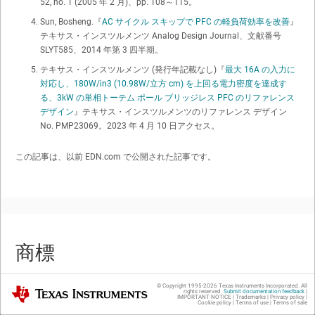
52, no. 1 (2005 年 2 月)、pp. 108～115。
Sun, Bosheng.『
AC サイクル スキップで PFC の軽負荷効率を改善
』
テキサス・インスツルメンツ Analog Design Journal、文献番号
SLYT585、2014 年第 3 四半期。
テキサス・インスツルメンツ (発行年記載なし)『
最大 16A の入力に
対応し、180W/in3 (10.98W/立方 cm) を上回る電力密度を達成す
る、3kW の単相トーテム ポール ブリッジレス PFC のリファレンス
デザイン
』テキサス・インスツルメンツのリファレンス デザイン
No. PMP23069。2023 年 4 月 10 日アクセス。
この記事は、以前 EDN.com で公開された記事です。
商標
© Copyright 1995-
2026
Texas Instruments Incorporated. All
Texas Instruments
rights reserved.
Submit documentation feedback
|
IMPORTANT NOTICE
|
Trademarks
|
Privacy policy
|
Cookie policy
|
Terms of use
|
Terms of sale
All trademarks are the property of their respective owners.