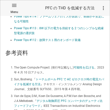
Power Tips #115：GaN スイッチ統合により PFC で低 THD と高効率
PFC の THD を低減する方法
を実現する方法
Menu
Power Tips #114：ファームウェアのミスが原因で、制御が不安定に
なる可能性
Power Tips #113：8W 以下の電力を供給する 2 つのシンプルな絶縁
型電源の選択肢
Power Tips #112：故障テスト用のオンボード装備
参考資料
The Open Compute Project. (発行年記載なし)
可能性を広げる
。2023
年 4 月 10 日アクセス。
Sun, Bosheng.『
トーテムポール PFC で AC ゼロクロス時の電流スパ
イクを低減する方法
』テキサス・インスツルメンツ Analog Design
Journal、文献番号 SLYT650、2015 年第 4 四半期。
Van de Sype, D.M., Koen De Gusseme, A.P.M.Van den Bossche, and
J.A.Melkebeek.『
デジタル制御昇圧 PFC コンバータのデューティ比
フィードフォワード』
IEEE Transactions on Industrial Electronics