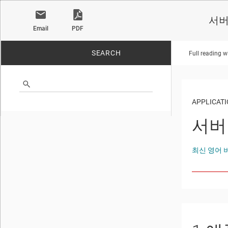
서버
Email
PDF
SEARCH
Full reading w
No matches found.
APPLICATI
서버
최신 영어 