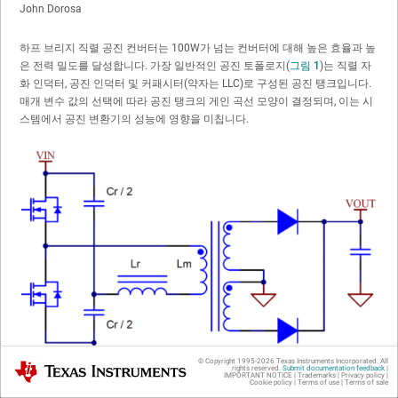
John Dorosa
하프 브리지 직렬 공진 컨버터는 100W가 넘는 컨버터에 대해 높은 효율과 높
은 전력 밀도를 달성합니다. 가장 일반적인 공진 토폴로지(
그림 1
)는 직렬 자
화 인덕터, 공진 인덕터 및 커패시터(약자는 LLC)로 구성된 공진 탱크입니다.
매개 변수 값의 선택에 따라 공진 탱크의 게인 곡선 모양이 결정되며, 이는 시
스템에서 공진 변환기의 성능에 영향을 미칩니다.
© Copyright 1995-
2026
Texas Instruments Incorporated. All
Texas Instruments
rights reserved.
Submit documentation feedback
|
IMPORTANT NOTICE
|
Trademarks
|
Privacy policy
|
Cookie policy
|
Terms of use
|
Terms of sale
그림 1
분할 공진 커패시터가 있는 하프 브리지 LLC 전력계에서는 매개 변수 값을 선택하면